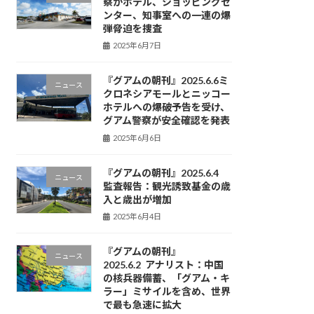
察がホテル、ショッピングセ
ンター、知事室への一連の爆
弾脅迫を捜査
2025年6月7日
『グアムの朝刊』2025.6.6ミ
ニュース
クロネシアモールとニッコー
ホテルへの爆破予告を受け、
グアム警察が安全確認を発表
2025年6月6日
『グアムの朝刊』2025.6.4
ニュース
監査報告：観光誘致基金の歳
入と歳出が増加
2025年6月4日
『グアムの朝刊』
ニュース
2025.6.2 アナリスト：中国
の核兵器備蓄、「グアム・キ
ラー」ミサイルを含め、世界
で最も急速に拡大