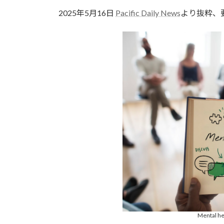
更
2025年5月16日
Pacific Daily News
より抜粋、
新
日
時
:
Mental he