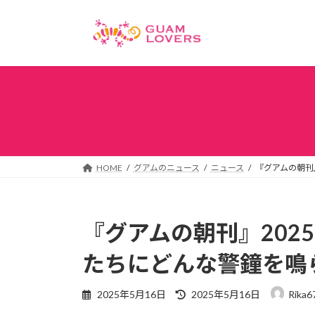
コ
ナ
ン
ビ
テ
ゲ
ン
ー
ツ
シ
へ
ョ
ス
ン
キ
に
ッ
移
プ
動
HOME
グアムのニュース
ニュース
『グアムの朝刊』
『グアムの朝刊』2025
たちにどんな警鐘を鳴
最
2025年5月16日
2025年5月16日
Rika6
終