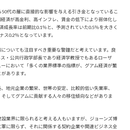
ら50代の層に直接的な影響を与える引き金となっているこ
国経済が高金利、高インフレ、賃金の低下により弱体化し
成長率は前期比0.1％と、予測されていた0.5％を大きく
ス0.2％となっています。
済についても注目すべき重要な警鐘だと考えています。良
ネス・公共行政学部長であり経済学教授でもあるローザ
ューにおいて「多くの業界標準の指標が、グアム経済が繁
とがあります。
長、地元企業の繁栄、世帯の安定、比較的低い失業率、
、そしてグアムに貢献する人々の移住傾向などがありま
建設業界に限られると考える人もいますが、ジョーンズ博
に軍に限らず、それに関係する契約企業や関連ビジネス全