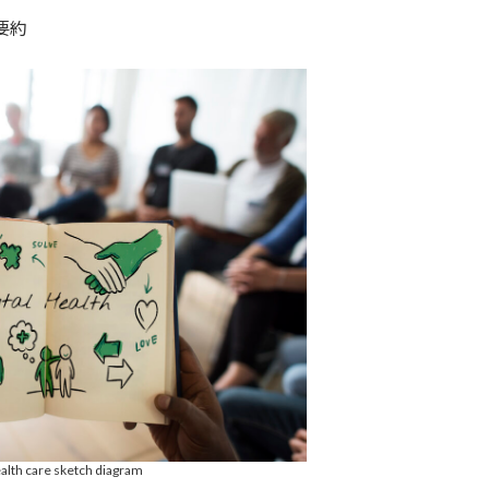
要約
alth care sketch diagram