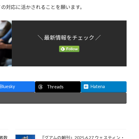
ての対応に活かされることを願います。
＼ 最新情報をチェック ／
Bluesky
Hatena
Threads
島者数
『グアムの朝刊』2025.6.27 ウェスティン・